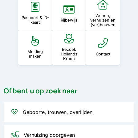
Wonen,
hoorn van een telefoon
Paspoort & ID-
Rijbewijs
verhuizen en
kaart
(ver)bouwen
Bezoek
Melding
Hollands
Contact
maken
Kroon
Of bent u op zoek naar
Geboorte, trouwen, overlijden
Verhuizing doorgeven