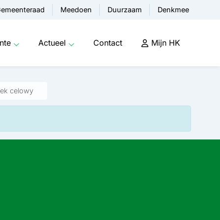
emeenteraad
Meedoen
Duurzaam
Denkmee
nte
Actueel
Contact
Mijn HK
łek celowy