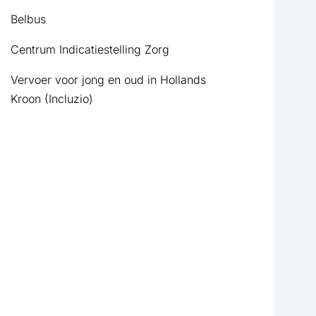
, opent in nieuw tabblad
Belbus
, opent in nieuw tabblad
Centrum Indicatiestelling Zorg
Vervoer voor jong en oud in Hollands
, opent in nieuw tabblad
Kroon (Incluzio)