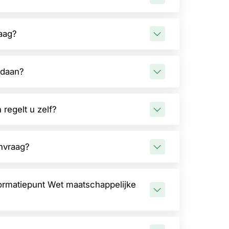
aag?
ndaan?
 regelt u zelf?
nvraag?
formatiepunt Wet maatschappelijke