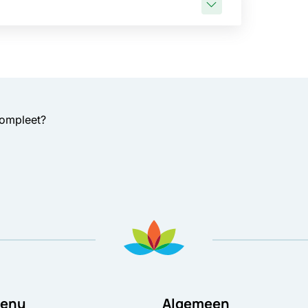
compleet?
enu
Algemeen