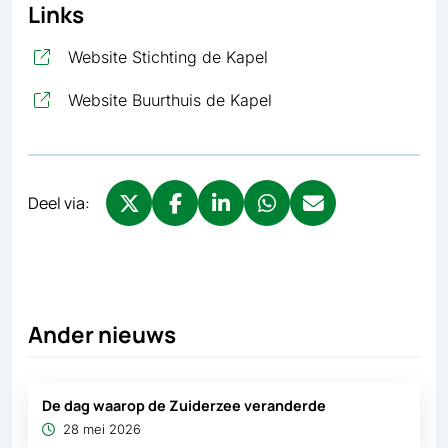
Links
, opent in nieuw tabblad
Website Stichting de Kapel
, opent in nieuw tabbla
Website Buurthuis de Kapel
Deel via:
Deel via X, opent in nieuw tabblad
Deel via Facebook, opent in nieuw tabb
Deel via LinkedIn, opent in nieuw
Deel via WhatsApp, opent 
Deel via Mail, opent 
Ander nieuws
De dag waarop de Zuiderzee veranderde
28 mei 2026