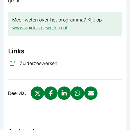
groot.
Meer weten over het programma? Kijk op
www.zuiderzeewerken.nl
.
Links
, opent in nieuw tabblad
Zuiderzeewerken
Deel via:
Deel via X, opent in nieuw tabblad
Deel via Facebook, opent in nieuw tabb
Deel via LinkedIn, opent in nieuw
Deel via WhatsApp, opent 
Deel via Mail, opent 