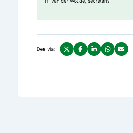
H. van der Woude, secretaris
Deel via:
Deel via X, opent in nieuw tabbl
Deel via Facebook, opent 
Deel via LinkedIn, o
Deel via What
Deel via