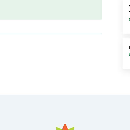
ad
in nieuw tabblad
pent in nieuw tabblad
sApp, opent in nieuw tabblad
 Mail, opent in nieuw tabblad