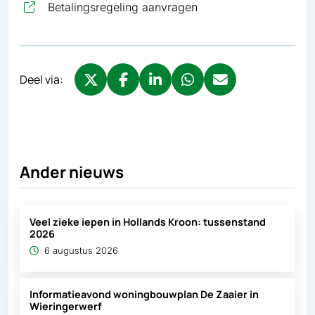
, opent in nieuw tabbl
Betalingsregeling aanvragen
Deel via:
Deel via X, opent in nieuw tabblad
Deel via Facebook, opent in nieuw tabb
Deel via LinkedIn, opent in nieuw
Deel via WhatsApp, opent 
Deel via Mail, opent 
Ander nieuws
Veel zieke iepen in Hollands Kroon: tussenstand
2026
6 augustus 2026
Informatieavond woningbouwplan De Zaaier in
Wieringerwerf