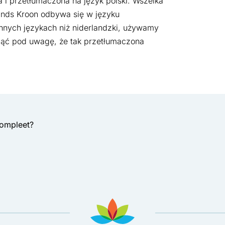
i przetłumaczona na język polski. Wszelka
ands Kroon odbywa się w języku
innych językach niż niderlandzki, używamy
iąć pod uwagę, że tak przetłumaczona
compleet?