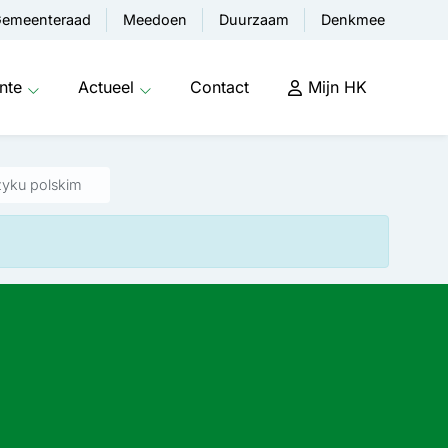
emeenteraad
Meedoen
Duurzaam
Denkmee
nte
Actueel
Contact
Mijn HK
yku polskim