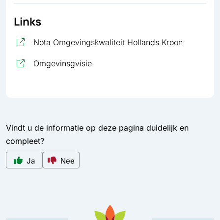
Links
, opent in
Nota Omgevingskwaliteit Hollands Kroon
, opent in nieuw tabblad
Omgevinsgvisie
Vindt u de informatie op deze pagina duidelijk en
compleet?
Ja
Nee