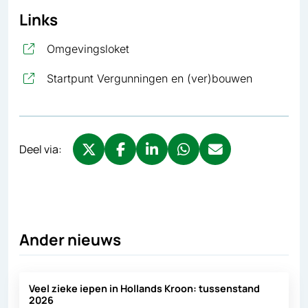
Links
, opent in nieuw tabblad
Omgevingsloket
, opent in
Startpunt Vergunningen en (ver)bouwen
Deel via:
Deel via X, opent in nieuw tabblad
Deel via Facebook, opent in nieuw tabb
Deel via LinkedIn, opent in nieuw
Deel via WhatsApp, opent 
Deel via Mail, opent 
Ander nieuws
Veel zieke iepen in Hollands Kroon: tussenstand
2026