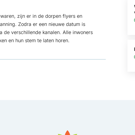
waren, zijn er in de dorpen flyers en
lanning. Zodra er een nieuwe datum is
 de verschillende kanalen. Alle inwoners
en en hun stem te laten horen.
ad
in nieuw tabblad
pent in nieuw tabblad
sApp, opent in nieuw tabblad
 Mail, opent in nieuw tabblad