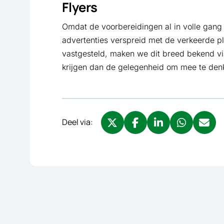
Flyers
Omdat de voorbereidingen al in volle gang 
advertenties verspreid met de verkeerde p
vastgesteld, maken we dit breed bekend via
krijgen dan de gelegenheid om mee te denk
Deel via:
Deel via X, opent in nieuw tabbl
Deel via Facebook, opent 
Deel via LinkedIn, o
Deel via What
Deel via