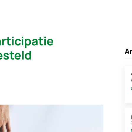
ticipatie
A
esteld