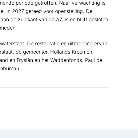
mende periode getroffen. Naar verwachting is
e, in 2027 gereed voor openstelling. De
aan de zuidkant van de A7, is en blijft gesloten
mheden.
aterstaat. De restauratie en uitbreiding ervan
terstaat, de gemeenten Hollands Kroon en
and en Fryslân en het Waddenfonds. Paul de
tenbureau.
ad
in nieuw tabblad
pent in nieuw tabblad
sApp, opent in nieuw tabblad
 Mail, opent in nieuw tabblad