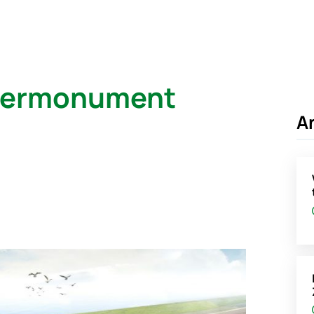
etermonument
A