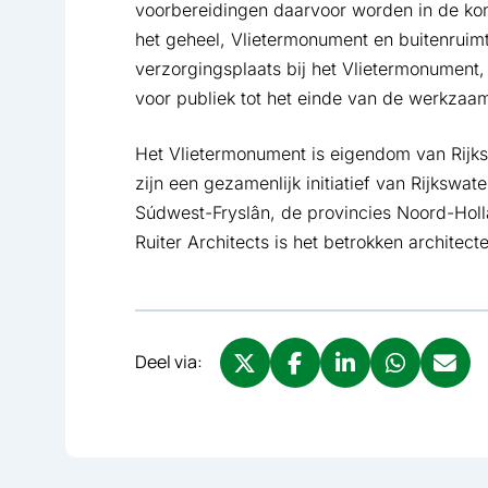
voorbereidingen daarvoor worden in de ko
het geheel, Vlietermonument en buitenruimt
verzorgingsplaats bij het Vlietermonument, 
voor publiek tot het einde van de werkzaa
Het Vlietermonument is eigendom van Rijksw
zijn een gezamenlijk initiatief van Rijkswa
Súdwest-Fryslân, de provincies Noord-Holl
Ruiter Architects is het betrokken architec
Deel via:
Deel via X, opent in nieuw tabbl
Deel via Facebook, opent 
Deel via LinkedIn, o
Deel via What
Deel via