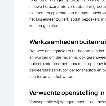
toren de blikvanger op deze historische loc
nieuwe horecaruimte verdubbeld in groott
toiletten ten opzichte van de oude lunchroom
het IJsselmeer zuivert, zodat bezoekers in
kunnen genieten.
Werkzaamheden buitenru
De twee aanlegsteigers ter hoogte van het 
en worden om die reden nu ook gerenoveer
buitenruimte rond het monument opnieuw in
parkeerplaatsen (voor personenauto’s en b
een terras aan het water.
Verwachte openstelling in
Vanwege alle wijzigingen moet er een nie