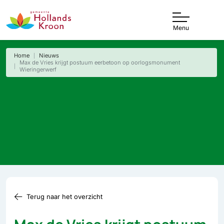
Menu
Home
Nieuws
Max de Vries krijgt postuum eerbetoon op oorlogsmonument
Wieringerwerf
Terug naar het overzicht