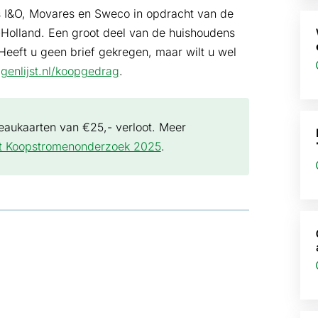
s I&O, Movares en Sweco in opdracht van de
-Holland. Een groot deel van de huishoudens
Heeft u geen brief gekregen, maar wilt u wel
genlijst.nl/koopgedrag
.
aukaarten van €25,- verloot. Meer
et Koopstromenonderzoek 2025
.
ad
in nieuw tabblad
pent in nieuw tabblad
sApp, opent in nieuw tabblad
 Mail, opent in nieuw tabblad