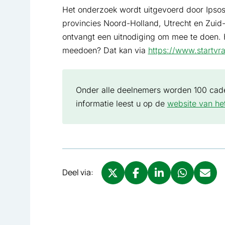
Het onderzoek wordt uitgevoerd door Ipso
provincies Noord-Holland, Utrecht en Zuid
ontvangt een uitnodiging om mee te doen. 
meedoen? Dat kan via
https://www.startvra
Onder alle deelnemers worden 100 cade
informatie leest u op de
website van h
Deel via:
Deel via X, opent in nieuw tabbl
Deel via Facebook, opent 
Deel via LinkedIn, o
Deel via What
Deel via