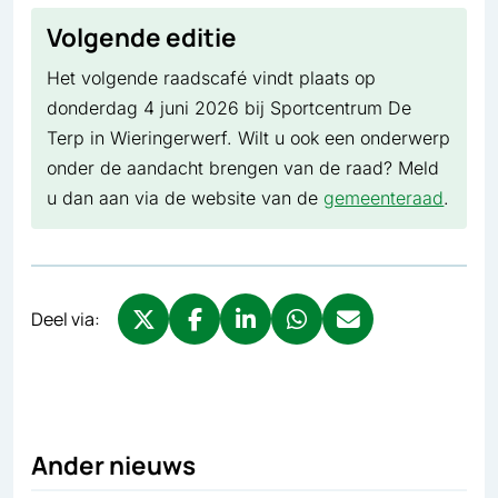
Volgende editie
Het volgende raadscafé vindt plaats op
donderdag 4 juni 2026 bij Sportcentrum De
Terp in Wieringerwerf. Wilt u ook een onderwerp
onder de aandacht brengen van de raad? Meld
u dan aan via de website van de
gemeenteraad
.
Deel via:
Deel via X, opent in nieuw tabblad
Deel via Facebook, opent in nieuw tabb
Deel via LinkedIn, opent in nieuw
Deel via WhatsApp, opent 
Deel via Mail, opent 
Ander nieuws