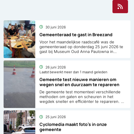
RSS
30 juni 2026
Gemeenteraad te gast in Breezand
Voor het maandelijkse raadscafé was de
gemeenteraad op donderdag 25 juni 2026 te
gast bij Museum Oud Anna Paulowna in
Breezand. Tijdens meerdere gespreksrondes
kwamen verschillende onderwerpen aan bod,
zoals aanpassen van een woning in relatie tot
26 juni 2026
de Nota Omgevingskwaliteit, de toekomst van
Laatst bewerkt meer dan 1 maand geleden
De Veerburg op initiatief van Stichting Het Hart
Gemeente test nieuwe manieren om
van Anna Paulowna, de activiteiten van
wegen snel en duurzaam te repareren
vrijwilligersorganisatie ‘Kleurrijk Breezand’ en
het bouwplan Martekrogt in Den Oever.
De gemeente test momenteel verschillende
methoden om gaten en scheuren in het
wegdek sneller en efficiënter te repareren. Dit
doen we met zogeheten pilots, waarbij we in
de praktijk onderzoeken welke aanpak het
beste werkt.
25 juni 2026
Cyclomedia maakt foto’s in onze
gemeente