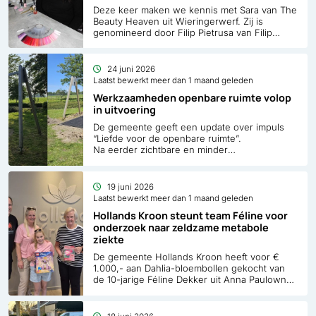
Deze keer maken we kennis met Sara van The
Beauty Heaven uit Wieringerwerf. Zij is
genomineerd door Filip Pietrusa van Filip
Caravans.
24 juni 2026
Laatst bewerkt meer dan 1 maand geleden
Werkzaamheden openbare ruimte volop
in uitvoering
De gemeente geeft een update over impuls
“Liefde voor de openbare ruimte”.
Na eerder zichtbare en minder
zichtbare werkzaamheden op Wieringen en in
de Wieringermeer is de inzet dit
jaar verschoven naar Anna Paulowna en
19 juni 2026
Niedorp. Ook krijgt de nieuwe manier van
Laatst bewerkt meer dan 1 maand geleden
werken steeds meer vorm. Met een jaarlijkse
Hollands Kroon steunt team Féline voor
investering van 2 miljoen euro in 2025 en
onderzoek naar zeldzame metabole
2026 wordt ingezet op het wegwerken van
ziekte
achterstanden en het verbeteren van de
kwaliteit van de openbare ruimte.
De gemeente Hollands Kroon heeft voor €
1.000,- aan Dahlia-bloembollen gekocht van
de 10-jarige Féline Dekker uit Anna Paulowna.
Daarmee ondersteunt de gemeente de actie
van Team Féline die aandacht vraagt voor
ARS-deficiëntie, een zeldzame metabole