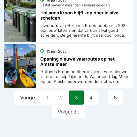
18 juni 2026
ziekte waar de jonge Féline dagelijks mee
Laatst bewerkt meer dan 1 maand geleden
leeft.
Hollands Kroon blijft koploper in afval
scheiden
Inwoners van Hollands Kroon hebben in 2025
opnieuw laten zien dat zij hun afval goed
scheiden. De gemeente blijft daardoor onder
de landelijke norm van 100 kilo restafval per
inwoner per jaar. Daarmee hoort Hollands
Kroon bij de best presterende gemeenten
15 juni 2026
binnen HVC.
Opening nieuwe vaarroutes op het
Amstelmeer
Hollands Kroon heeft er officieel twee nieuwe
vaarroutes bij. Tijdens de Watersportdag Meer
op het Amstelmeer werden de routes op
zaterdag 13 juni 2026 feestelijk geopend.
Bezoekers kwamen naar De Haukes,
het Amstelmeerkanaal en Van Ewijcksluis om
Pagina
Pagina
Pagina
Pagina
Pagina
Vorige
1
2
3
4
...
8
kennis te maken met de nieuwe routes en
verschillende watersportactiviteiten.
Volgende