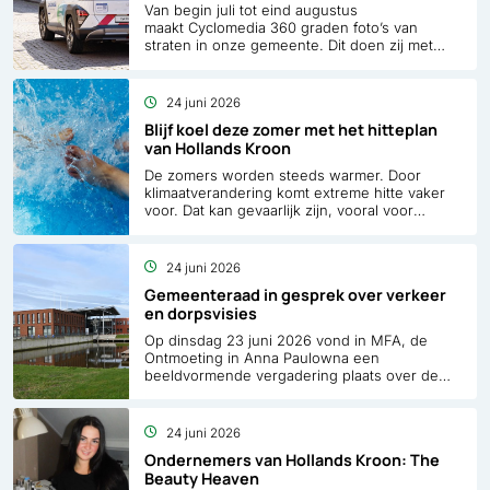
Van begin juli tot eind augustus
maakt Cyclomedia 360 graden foto’s van
straten in onze gemeente. Dit doen zij met
speciale auto’s op de openbare weg, maar
soms rijden deze auto’s ook over fietspaden
en door smalle steegjes.
24 juni 2026
Blijf koel deze zomer met het hitteplan
van Hollands Kroon
De zomers worden steeds warmer. Door
klimaatverandering komt extreme hitte vaker
voor. Dat kan gevaarlijk zijn, vooral voor
mensen die kwetsbaar zijn. Daarom heeft
gemeente Hollands Kroon nu een officieel
lokaal hitteplan. Samen zorgen we voor elkaar
24 juni 2026
tijdens warme dagen.
Gemeenteraad in gesprek over verkeer
en dorpsvisies
Op dinsdag 23 juni 2026 vond in MFA, de
Ontmoeting in Anna Paulowna een
beeldvormende vergadering plaats over de
dorpsvisies voor Nieuwe Niedorp/Winkel en
Hippolytushoef. Tijdens deze bijeenkomst
stond het thema verkeer centraal en kreeg de
24 juni 2026
gemeenteraad een presentatie over de
Ondernemers van Hollands Kroon: The
samenhang tussen verkeer, woningbouw,
Beauty Heaven
voorzieningen en leefbaarheid.