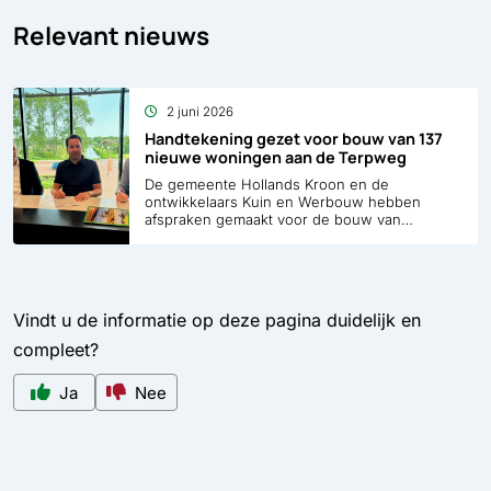
Relevant nieuws
2 juni 2026
Handtekening gezet voor bouw van 137
nieuwe woningen aan de Terpweg
De gemeente Hollands Kroon en de
ontwikkelaars Kuin en Werbouw hebben
afspraken gemaakt voor de bouw van
ongeveer 137 nieuwe woningen aan de
Terpweg in Wieringerwerf. Nu de afspraken
zijn ondertekend, kan verder worden gewerkt
aan hoe de nieuwe wijk eruit komt te zien.
Hiermee wordt een belangrijke stap gezet in
Vindt u de informatie op deze pagina duidelijk en
een ontwikkeling die al langere tijd wordt
voorbereid.
compleet?
Ja
Nee