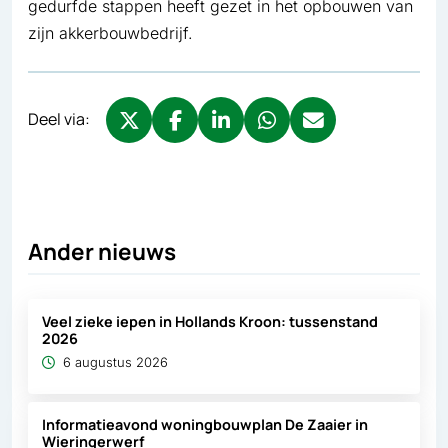
gedurfde stappen heeft gezet in het opbouwen van
zijn akkerbouwbedrijf.
Deel via:
Deel via X, opent in nieuw tabblad
Deel via Facebook, opent in nieuw tabb
Deel via LinkedIn, opent in nieuw
Deel via WhatsApp, opent 
Deel via Mail, opent 
Ander nieuws
Veel zieke iepen in Hollands Kroon: tussenstand
2026
6 augustus 2026
Informatieavond woningbouwplan De Zaaier in
Wieringerwerf