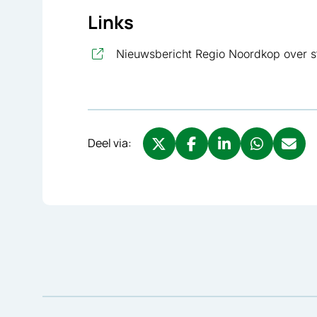
Links
Nieuwsbericht Regio Noordkop over 
Deel via:
Deel via X, opent in nieuw tabbl
Deel via Facebook, opent 
Deel via LinkedIn, o
Deel via What
Deel via