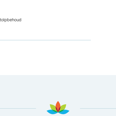
, opent in nieuw tabblad
stolpbehoud
ad
in nieuw tabblad
pent in nieuw tabblad
sApp, opent in nieuw tabblad
 Mail, opent in nieuw tabblad