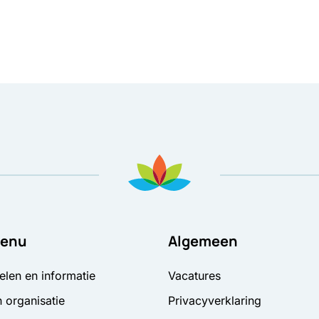
ad
in nieuw tabblad
pent in nieuw tabblad
sApp, opent in nieuw tabblad
 Mail, opent in nieuw tabblad
enu
Algemeen
elen en informatie
Vacatures
 organisatie
Privacyverklaring