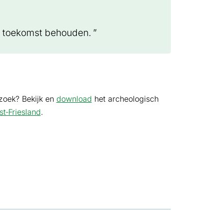
de toekomst behouden.
zoek? Bekijk en
download
het archeologisch
t‑Friesland
.
nt in nieuw tabblad