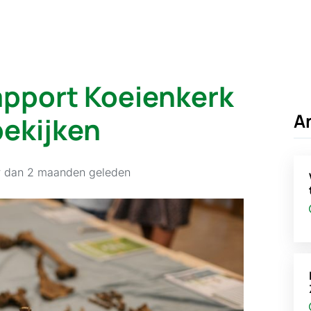
apport Koeienkerk
A
bekijken
r dan 2 maanden geleden