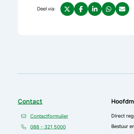
Deel via:
Deel via X, opent in nieuw tabbl
Deel via Facebook, opent 
Deel via LinkedIn, o
Deel via What
Deel via
Contact
Hoofdm
Direct reg
Contactformulier
Bestuur en
088 - 321 5000