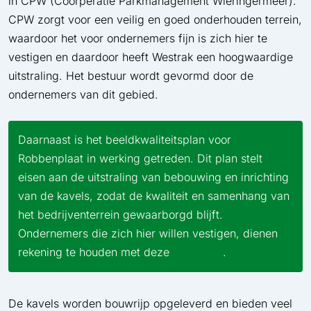
in CPW (Coörperatie Parkmanagement Wieringermeer).
CPW zorgt voor een veilig en goed onderhouden terrein,
waardoor het voor ondernemers fijn is zich hier te
vestigen en daardoor heeft Westrak een hoogwaardige
uitstraling. Het bestuur wordt gevormd door de
ondernemers van dit gebied.
Daarnaast is het beeldkwaliteitsplan voor
Robbenplaat in werking getreden. Dit plan stelt
eisen aan de uitstraling van bebouwing en inrichting
van de kavels, zodat de kwaliteit en samenhang van
het bedrijventerrein gewaarborgd blijft.
Ondernemers die zich hier willen vestigen, dienen
rekening te houden met deze
richtlijnen
.
De kavels worden bouwrijp opgeleverd en bieden veel