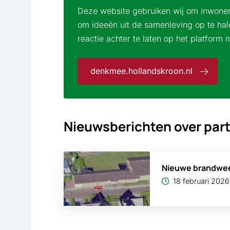
Deze website gebruiken wij om inwoners 
om ideeën uit de samenleving op te ha
reactie achter te laten op het platform 
denkmee.hollandskroon.nl
Nieuwsberichten over part
Nieuwe brandwee
18 februari 2026