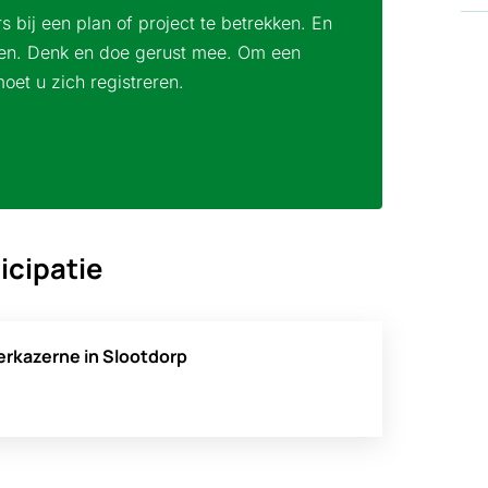
bij een plan of project te betrekken. En
len. Denk en doe gerust mee. Om een
moet u zich registreren.
icipatie
rkazerne in Slootdorp