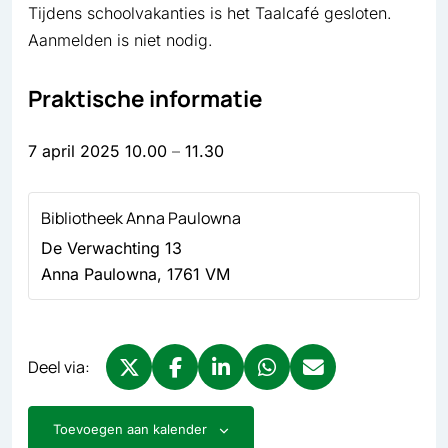
Tijdens schoolvakanties is het Taalcafé gesloten.
Aanmelden is niet nodig.
Praktische informatie
7 april 2025
10.00
–
11.30
Bibliotheek Anna Paulowna
De Verwachting 13
Anna Paulowna
,
1761 VM
Deel via:
Deel via X, opent in nieuw tabblad
Deel via Facebook, opent in nieuw tabb
Deel via LinkedIn, opent in nieuw
Deel via WhatsApp, opent 
Deel via Mail, opent 
Toevoegen aan kalender