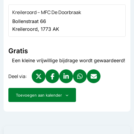
Kreileroord – MFC De Doorbraak
Bollenstraat 66
Kreileroord
,
1773 AK
Gratis
Een kleine vrijwillige bijdrage wordt gewaardeerd!
Deel via:
Deel via X, opent in nieuw tabblad
Deel via Facebook, opent in nieuw tabb
Deel via LinkedIn, opent in nieuw
Deel via WhatsApp, opent 
Deel via Mail, opent 
Toevoegen aan kalender