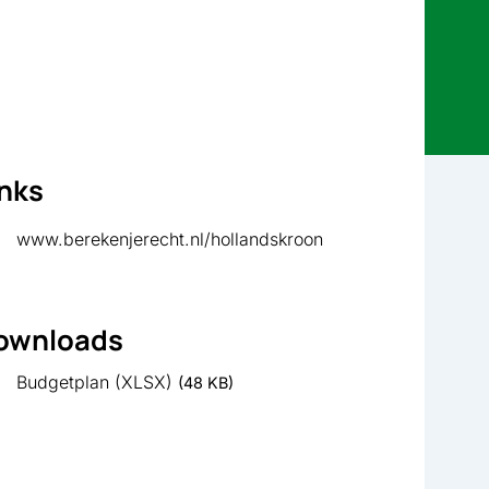
inks
, opent in nieuw tab
www.berekenjerecht.nl/hollandskroon
ownloads
Budgetplan (XLSX)
(48 KB)