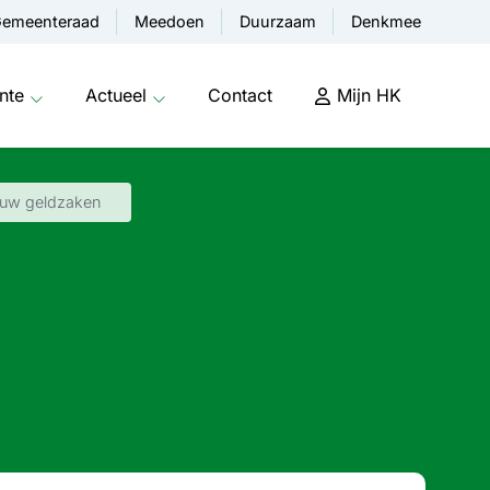
emeenteraad
Meedoen
Duurzaam
Denkmee
nte
Actueel
Contact
Mijn HK
t uw geldzaken