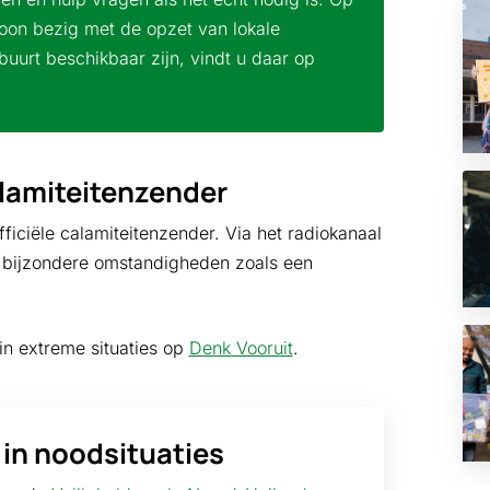
oon bezig met de opzet van lokale
urt beschikbaar zijn, vindt u daar op
lamiteitenzender
ficiële calamiteitenzender. Via het radiokanaal
s bijzondere omstandigheden zoals een
in extreme situaties op
Denk Vooruit
.
in noodsituaties