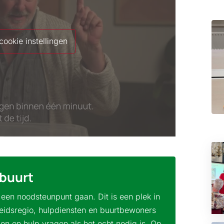
ookie instellingen
buurt
r een noodsteunpunt gaan. Dit is een plek in
eidsregio, hulpdiensten en buurtbewoners
en en hulp vragen als het echt nodig is. Op