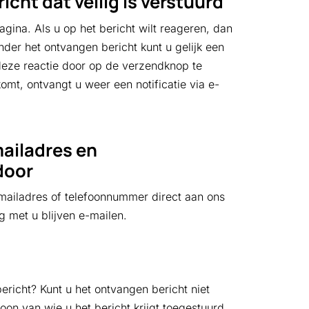
cht dat veilig is verstuurd
gina. Als u op het bericht wilt reageren, dan
der het ontvangen bericht kunt u gelijk een
deze reactie door op de verzendknop te
omt, ontvangt u weer een notificatie via e-
mailadres en
door
e-mailadres of telefoonnummer direct aan ons
g met u blijven e-mailen.
richt? Kunt u het ontvangen bericht niet
n van wie u het bericht krijgt toegestuurd.