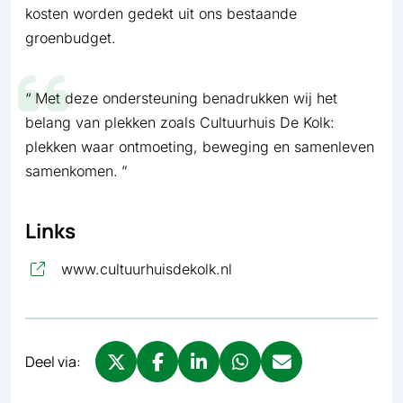
kosten worden gedekt uit ons bestaande
groenbudget.
Met deze ondersteuning benadrukken wij het
belang van plekken zoals Cultuurhuis De Kolk:
plekken waar ontmoeting, beweging en samenleven
samenkomen.
Links
, opent in nieuw tabblad
www.cultuurhuisdekolk.nl
Deel via:
Deel via X, opent in nieuw tabblad
Deel via Facebook, opent in nieuw tabb
Deel via LinkedIn, opent in nieuw
Deel via WhatsApp, opent 
Deel via Mail, opent 