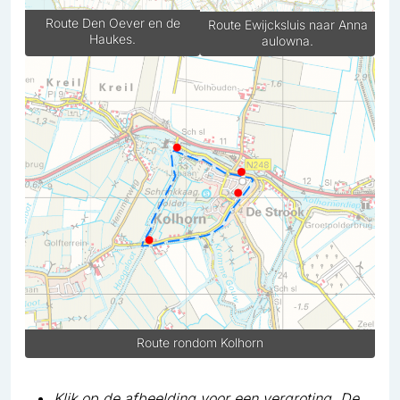
Route Den Oever en de
Route Ewijcksluis naar Anna
Haukes.
aulowna.
Route rondom Kolhorn
Klik op de afbeelding voor een vergroting. De