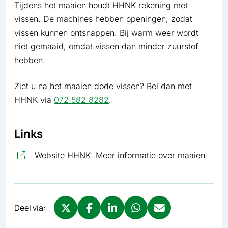
Tijdens het maaien houdt HHNK rekening met
vissen. De machines hebben openingen, zodat
vissen kunnen ontsnappen. Bij warm weer wordt
niet gemaaid, omdat vissen dan minder zuurstof
hebben.
Ziet u na het maaien dode vissen? Bel dan met
HHNK via
072 582 8282
.
Links
, open
Website HHNK: Meer informatie over maaien
Deel via:
Deel via X, opent in nieuw tabblad
Deel via Facebook, opent in nieuw tabb
Deel via LinkedIn, opent in nieuw
Deel via WhatsApp, opent 
Deel via Mail, opent 