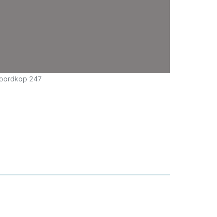
Noordkop 247
ieuw tabblad
ad
in nieuw tabblad
pent in nieuw tabblad
sApp, opent in nieuw tabblad
 Mail, opent in nieuw tabblad