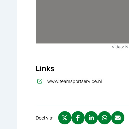
Video: 
Links
, opent in n
www.teamsportservice.nl
Deel via:
Deel via X, opent in nieuw tabbl
Deel via Facebook, opent 
Deel via LinkedIn, o
Deel via What
Deel via