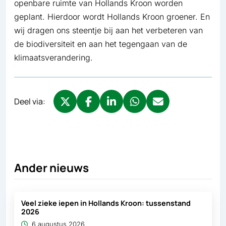
openbare ruimte van Hollands Kroon worden
geplant. Hierdoor wordt Hollands Kroon groener. En
wij dragen ons steentje bij aan het verbeteren van
de biodiversiteit en aan het tegengaan van de
klimaatsverandering.
Deel via:
Deel via X, opent in nieuw tabblad
Deel via Facebook, opent in nieuw tabb
Deel via LinkedIn, opent in nieuw
Deel via WhatsApp, opent 
Deel via Mail, opent 
Ander nieuws
Veel zieke iepen in Hollands Kroon: tussenstand
2026
6 augustus 2026