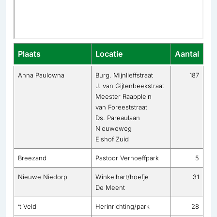
Plaats
Locatie
Aantal
Anna Paulowna
Burg. Mijnlieffstraat
187
J. van Gijtenbeekstraat
Meester Raapplein
van Foreeststraat
Ds. Pareaulaan
Nieuweweg
Elshof Zuid
Breezand
Pastoor Verhoeffpark
5
Nieuwe Niedorp
Winkelhart/hoefje
31
De Meent
‘t Veld
Herinrichting/park
28