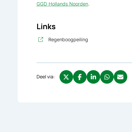
GGD Hollands Noorden
.
Links
, opent in nieuw ta
Regenboogpeiling
Deel via:
Deel via X, opent in nieuw tabbl
Deel via Facebook, opent 
Deel via LinkedIn, o
Deel via What
Deel via