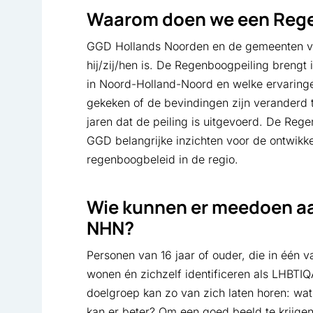
Waarom doen we een Reg
GGD Hollands Noorden en de gemeenten vind
hij/zij/hen is. De Regenboogpeiling brengt
in Noord-Holland-Noord en welke ervaring
gekeken of de bevindingen zijn veranderd
jaren dat de peiling is uitgevoerd. De Re
GGD belangrijke inzichten voor de ontwikk
regenboogbeleid in de regio.
Wie kunnen er meedoen a
NHN?
Personen van 16 jaar of ouder, die in één
wonen én zichzelf identificeren als LHBTI
doelgroep kan zo van zich laten horen: wat
kan er beter? Om een goed beeld te krijgen