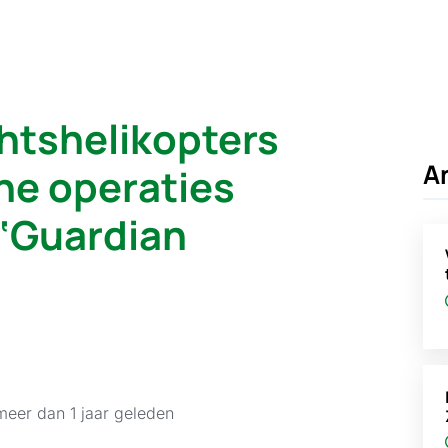
htshelikopters
A
he operaties
 ‘Guardian
meer dan 1 jaar geleden