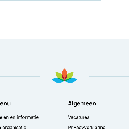
ad
in nieuw tabblad
pent in nieuw tabblad
sApp, opent in nieuw tabblad
 Mail, opent in nieuw tabblad
enu
Algemeen
elen en informatie
Vacatures
 organisatie
Privacyverklaring