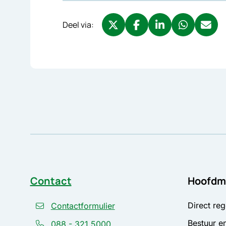
Deel via:
Deel via X, opent in nieuw tabbl
Deel via Facebook, opent 
Deel via LinkedIn, o
Deel via What
Deel via
Contact
Hoofdm
Direct reg
Contactformulier
Bestuur en
088 - 321 5000