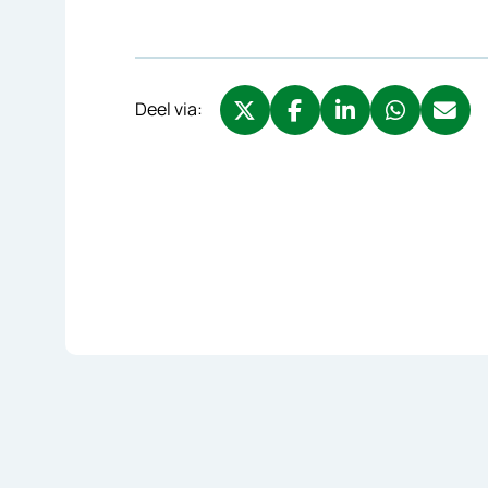
Deel via:
Deel via X, opent in nieuw tabbl
Deel via Facebook, opent 
Deel via LinkedIn, o
Deel via What
Deel via