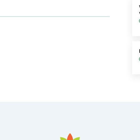
ad
in nieuw tabblad
pent in nieuw tabblad
sApp, opent in nieuw tabblad
 Mail, opent in nieuw tabblad