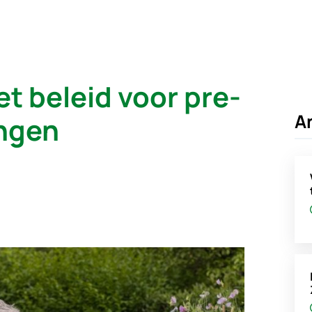
t beleid voor pre-
A
ngen