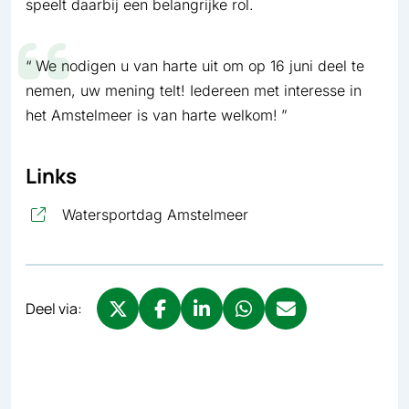
speelt daarbij een belangrijke rol.
We nodigen u van harte uit om op 16 juni deel te
nemen, uw mening telt! Iedereen met interesse in
het Amstelmeer is van harte welkom!
Links
, opent in nieuw tabbla
Watersportdag Amstelmeer
Deel via:
Deel via X, opent in nieuw tabblad
Deel via Facebook, opent in nieuw tabb
Deel via LinkedIn, opent in nieuw
Deel via WhatsApp, opent 
Deel via Mail, opent 