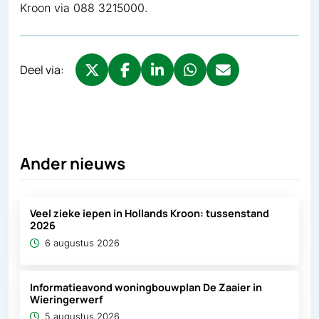
Kroon via 088 3215000.
Deel via:
Deel via X, opent in nieuw tabblad
Deel via Facebook, opent in nieuw tabb
Deel via LinkedIn, opent in nieuw
Deel via WhatsApp, opent 
Deel via Mail, opent 
Ander nieuws
Veel zieke iepen in Hollands Kroon: tussenstand
2026
6 augustus 2026
Informatieavond woningbouwplan De Zaaier in
Wieringerwerf
5 augustus 2026