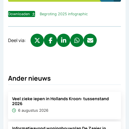
Downloaden
Begroting 2025 infographic
Deel via:
Deel via X, opent in nieuw tabblad
Deel via Facebook, opent in nieuw tabb
Deel via LinkedIn, opent in nieuw
Deel via WhatsApp, opent 
Deel via Mail, opent 
Ander nieuws
Veel zieke iepen in Hollands Kroon: tussenstand
2026
6 augustus 2026
Informatieavond woningbouwplan De Zaaier in