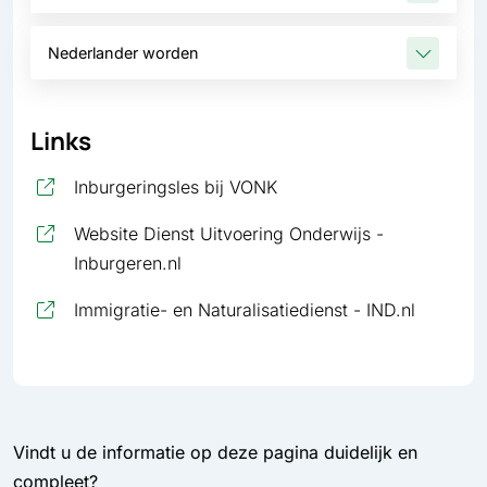
Nederlander worden
Links
, opent in nieuw tabblad
Inburgeringsles bij VONK
Website Dienst Uitvoering Onderwijs -
, opent in nieuw tabblad
Inburgeren.nl
, opent 
Immigratie- en Naturalisatiedienst - IND.nl
Vindt u de informatie op deze pagina duidelijk en
compleet?