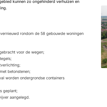
gebied kunnen zo ongehinderd verhuizen en
ing.
ied vernieuwd rondom de 58 gebouwde woningen
ngebracht voor de wegen;
tegels;
erlichting;
met betonstenen;
fval worden ondergrondse containers
s geplant;
vijver aangelegd.