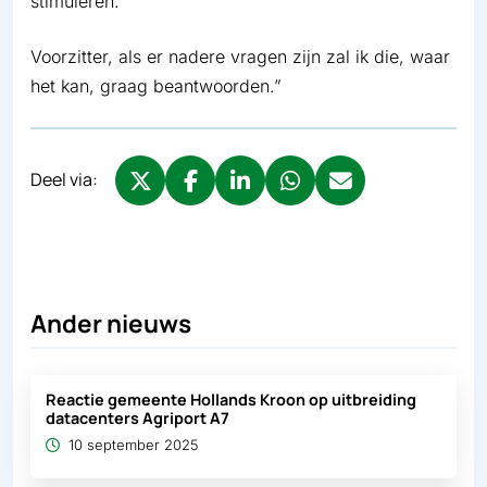
stimuleren.
Voorzitter, als er nadere vragen zijn zal ik die, waar
het kan, graag beantwoorden.”
Deel via:
Deel via X, opent in nieuw tabblad
Deel via Facebook, opent in nieuw tabb
Deel via LinkedIn, opent in nieuw
Deel via WhatsApp, opent 
Deel via Mail, opent 
Ander nieuws
Reactie gemeente Hollands Kroon op uitbreiding
datacenters Agriport A7
10 september 2025