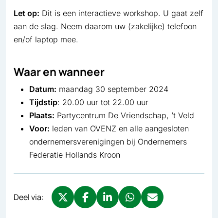
Let op:
Dit is een interactieve workshop. U gaat zelf
aan de slag. Neem daarom uw (zakelijke) telefoon
en/of laptop mee.
Waar en wanneer
Datum:
maandag 30 september 2024
Tijdstip
: 20.00 uur tot 22.00 uur
Plaats:
Partycentrum De Vriendschap, ’t Veld
Voor:
leden van OVENZ en alle aangesloten
ondernemersverenigingen bij Ondernemers
Federatie Hollands Kroon
Deel via:
Deel via X, opent in nieuw tabblad
Deel via Facebook, opent in nieuw tabb
Deel via LinkedIn, opent in nieuw
Deel via WhatsApp, opent 
Deel via Mail, opent 