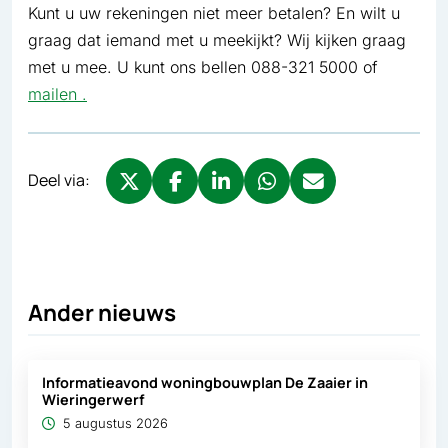
Kunt u uw rekeningen niet meer betalen? En wilt u
graag dat iemand met u meekijkt? Wij kijken graag
met u mee. U kunt ons bellen 088-321 5000 of
mailen .
Deel via:
Deel via X, opent in nieuw tabblad
Deel via Facebook, opent in nieuw tabb
Deel via LinkedIn, opent in nieuw
Deel via WhatsApp, opent 
Deel via Mail, opent 
Ander nieuws
Informatieavond woningbouwplan De Zaaier in
Wieringerwerf
5 augustus 2026