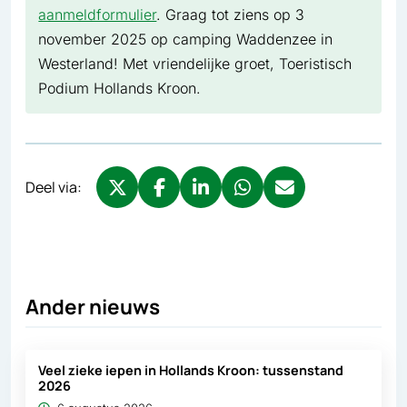
aanmeldformulier
. Graag tot ziens op 3
november 2025 op camping Waddenzee in
Westerland! Met vriendelijke groet, Toeristisch
Podium Hollands Kroon.
Deel via:
Deel via X, opent in nieuw tabblad
Deel via Facebook, opent in nieuw tabb
Deel via LinkedIn, opent in nieuw
Deel via WhatsApp, opent 
Deel via Mail, opent 
Ander nieuws
Veel zieke iepen in Hollands Kroon: tussenstand
2026