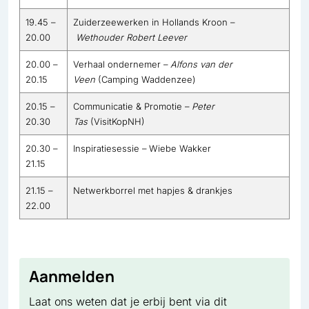
19.45 –
Zuiderzeewerken in Hollands Kroon –
20.00
Wethouder Robert Leever
20.00 –
Verhaal ondernemer –
Alfons van der
20.15
Veen
(Camping Waddenzee)
20.15 –
Communicatie & Promotie –
Peter
20.30
Tas
(VisitKopNH)
20.30 –
Inspiratiesessie – Wiebe Wakker
21.15
21.15 –
Netwerkborrel met hapjes & drankjes
22.00
Aanmelden
Laat ons weten dat je erbij bent via dit