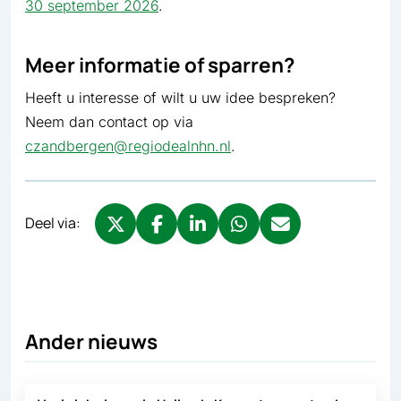
30 september 2026
.
Meer informatie of sparren?
Heeft u interesse of wilt u uw idee bespreken?
Neem dan contact op via
czandbergen@regiodealnhn.nl
.
Deel via:
Deel via X, opent in nieuw tabblad
Deel via Facebook, opent in nieuw tabb
Deel via LinkedIn, opent in nieuw
Deel via WhatsApp, opent 
Deel via Mail, opent 
Ander nieuws