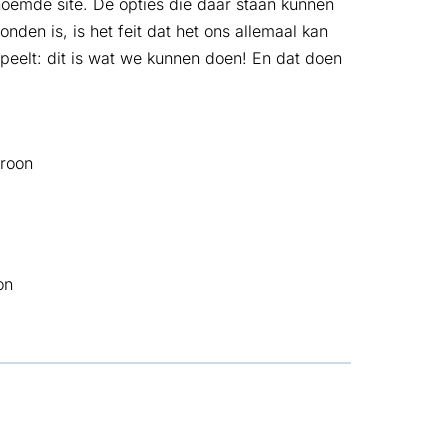
enoemde site. De opties die daar staan kunnen
onden is, is het feit dat het ons allemaal kan
 speelt: dit is wat we kunnen doen! En dat doen
roon
, opent in nieuw tabblad
on
ad
in nieuw tabblad
pent in nieuw tabblad
sApp, opent in nieuw tabblad
 Mail, opent in nieuw tabblad