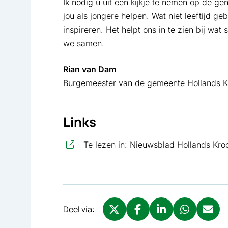
Ik nodig u uit een kijkje te nemen op de g
jou als jongere helpen. Wat niet leeftijd geb
inspireren. Het helpt ons in te zien bij wat
we samen.
Rian van Dam
Burgemeester van de gemeente Hollands K
Links
Te lezen in: Nieuwsblad Hollands Kro
Deel via:
Deel via X, opent in nieuw tabbl
Deel via Facebook, opent 
Deel via LinkedIn, o
Deel via What
Deel via