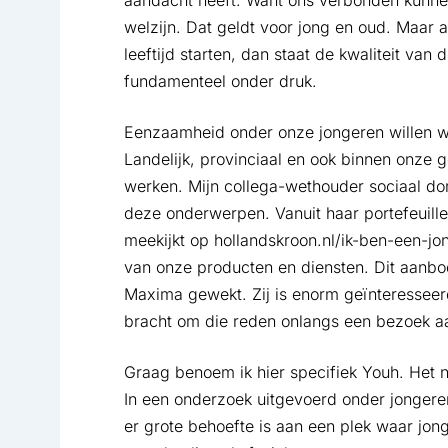
aandacht heeft. Want ons verbonden kunnen 
welzijn. Dat geldt voor jong en oud. Maar
leeftijd starten, dan staat de kwaliteit va
fundamenteel onder druk.
Eenzaamheid onder onze jongeren willen w
Landelijk, provinciaal en ook binnen onze 
werken. Mijn collega-wethouder sociaal dom
deze onderwerpen. Vanuit haar portefeuille 
meekijkt op hollandskroon.nl/ik-ben-een-jon
van onze producten en diensten. Dit aanbod
Maxima gewekt. Zij is enorm geïnteresseerd
bracht om die reden onlangs een bezoek a
Graag benoem ik hier specifiek Youh. Het n
In een onderzoek uitgevoerd onder jongere
er grote behoefte is aan een plek waar jon