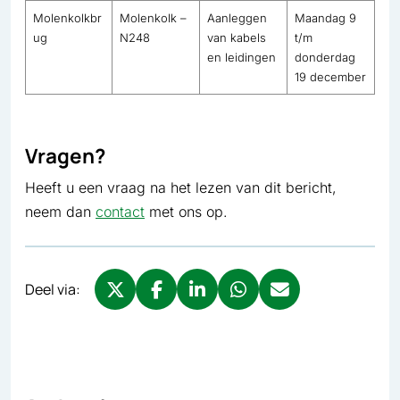
Molenkolkbr
Molenkolk –
Aanleggen
Maandag 9
ug
N248
van kabels
t/m
en leidingen
donderdag
19 december
Vragen?
Heeft u een vraag na het lezen van dit bericht,
neem dan
contact
met ons op.
Deel via:
Deel via X, opent in nieuw tabblad
Deel via Facebook, opent in nieuw tabb
Deel via LinkedIn, opent in nieuw
Deel via WhatsApp, opent 
Deel via Mail, opent 